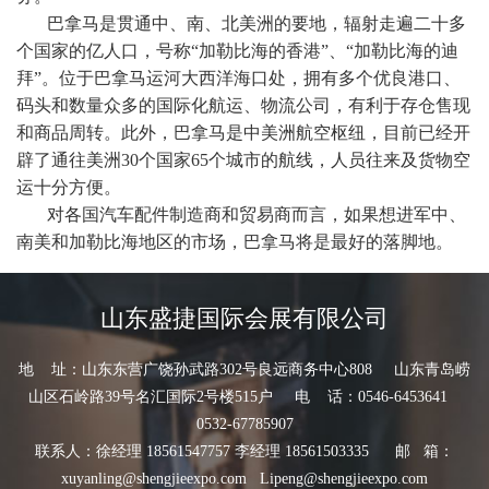
巴拿马是贯通中、南、北美洲的要地，辐射走遍二十多
个国家的亿人口，号称“加勒比海的香港”、“加勒比海的迪
拜”。位于巴拿马运河大西洋海口处，拥有多个优良港口、
码头和数量众多的国际化航运、物流公司，有利于存仓售现
和商品周转。此外，巴拿马是中美洲航空枢纽，目前已经开
辟了通往美洲
30个国家65个城市的航线，人员往来及货物空
运十分方便。
对各国汽车配件制造商和贸易商而言，如果想进军中、
南美和加勒比海地区的市场，巴拿马将是最好的落脚地。
山东盛捷国际会展有限公司
地 址：山东东营广饶孙武路302号良远商务中心808 山东青岛崂
山区石岭路39号名汇国际2号楼515户 电 话：0546-6453641
0532-67785907
联系人：徐经理 18561547757 李经理 18561503335 邮 箱：
xuyanling@shengjieexpo.com Lipeng@shengjieexpo.com